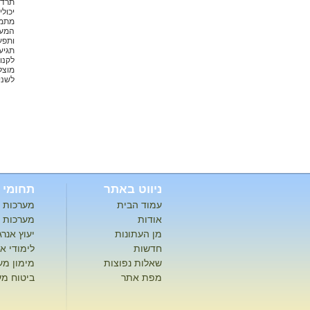
תרד 
יכול
מתמח
המער
ותפע
תגיע
לקנו
מוצל
לשני
ניווט באתר
תחומי 
עמוד הבית
מערכות ס
אודות
מערכות ס
מן העתונות
יעוץ אנר
חדשות
לימודי א
שאלות נפוצות
מימון מע
מפת אתר
ביטוח מע