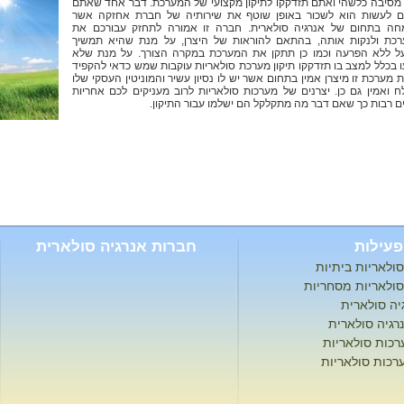
מסיבה כלשהי ואתם תזדקקו לתיקון מקצועי של המערכת. דבר אחד שאתם
ים לעשות הוא לשכור באופן שוטף את שירותיה של חברת אחזקה אשר
ה בתחום של אנרגיה סולארית. חברה זו אמורה לתחזק עבורכם את
כת ולנקות אותה, בהתאם להוראות של היצרן, על מנת שהיא תמשיך
ל ללא הפרעה וכמו כן תתקן את המערכת במקרה הצורך. על מנת שלא
ו בכלל למצב בו תזדקקו תיקון מערכת סולאריות עוקבות שמש כדאי להקפיד
ת מערכת זו מיצרן אמין בתחום אשר יש לו נסיון עשיר והמוניטין העסקי שלו
ח ואמין גם כן. יצרנים של מערכות סולאריות לרוב מעניקים לכם אחריות
ם רבות כך שאם דבר מה מתקלקל הם ישלמו עבור התיקון.
פעילות
חברות אנרגיה סולארית
ולאריות ביתיות
ולאריות מסחריות
גיה סולארית
נרגיה סולארית
רכות סולאריות
רכות סולאריות