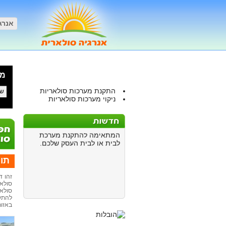
אנרג
תוצ
התקנת מערכות מסחריות
עבור מערכות מסחריות
המכסות יפתחו בהקדם. ניתן
להזמין דרכנו פניות של לקוחות
פוטנציאליים למערכות
מל
סולאריות בינוניות וגדולות לפי
4 ש"ח לכל קילווואט של
התקנת מערכות סולאריות
המערכת
ניקוי מערכות סולאריות
*
התקנת מערכות ביתיות
כאן ניתן לבחור את החברה
המתאימה להתקנת מערכת
לבית או לבית העסק שלכם.
תוצ
זהו ד
סולאר
סולאר
להתקנ
באזור